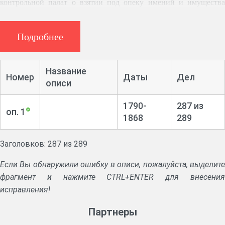
контрольной палат о взятии под опеку имений и имущества
дворян; указы, отношения, рапорты, прошения опеки;
протоколы заседаний опеки; опекунские дела; дела о
Подробнее
доставлении отчетов в губернское правление о состоянии опеки;
реестры имений, взятых под опеку; акты о купле и продаже
земли дворянами; описи бесхозных имений; приходо-расходные
Название
Номер
Даты
Дел
книги; книги регистрации входящих и исходящих документов;
описи
сведения об имениях, находящихся под опекой; формулярные
списки чиновников опеки.
1790-
287 из
оп. 1
1868
289
Заголовков: 287 из 289
Если Вы обнаружили ошибку в описи, пожалуйста, выделите
фрагмент и нажмите CTRL+ENTER для внесения
исправления!
Партнеры