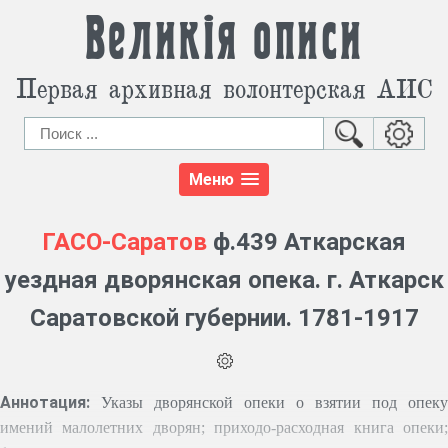
Великія описи
Первая архивная волонтерская АИС
Меню
ГАСО-Саратов
ф.439 Аткарская
уездная дворянская опека. г. Аткарск
Саратовской губернии. 1781-1917
Аннотация:
Указы дворянской опеки о взятии под опеку
имений малолетних дворян; приходо-расходная книга опеки;