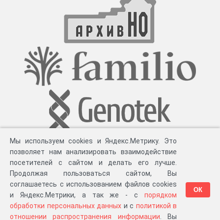
Мы используем cookies и Яндекс.Метрику. Это
позволяет нам анализировать взаимодействие
посетителей с сайтом и делать его лучше.
Продолжая пользоваться сайтом, Вы
соглашаетесь с использованием файлов cookies
ОК
и Яндекс.Метрики, а так же - с
порядком
обработки персональных данных
и с
политикой в
Разработка компании «
Великіе предки
», 2023-2026 гг.
Блог
.
Суть проекта
.
отношении распространения информации
. Вы
Персональные данные
.
Распространение информации
.
ЧаВО
.
Сборка 111.35