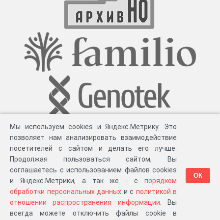
Мы используем cookies и Яндекс.Метрику. Это
позволяет нам анализировать взаимодействие
посетителей с сайтом и делать его лучше.
Продолжая пользоваться сайтом, Вы
соглашаетесь с использованием файлов cookies
ОК
и Яндекс.Метрики, а так же - с
порядком
обработки персональных данных
и с
политикой в
Разработка компании «
Великіе предки
», 2023-2026 гг.
Блог
.
Суть проекта
.
отношении распространения информации
. Вы
Персональные данные
.
Распространение информации
.
ЧаВО
.
Сборка 111.46
всегда можете отключить файлы cookie в
в «Мои документы»