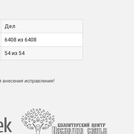
вых посредников, волнениях крестьян,
ским делам, реорганизации сельского и
сельские общества и исключении из них,
Дел
тве, крестьянском землепользовании,
6408 из 6408
цев, служащих, фельдшеров, учителей,
54 из 54
 уездного казначейства о поступлении
я внесения исправления!