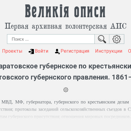
Великія описи
Первая архивная волонтерская АИС
Проекты
Войти
Регистрация
Инструкции
аратовское губернское по крестьянск
товского губернского правления. 1861
 МВД, МФ, губернатора, губернского по крестьянским делам 
твия; протоколы заседаний сельскохозяйственных съездов в Са
етам губернского присутствия; отношения мировых посредников.
рамот (1862 г.); выкупные объявления, выкупные и дарственн