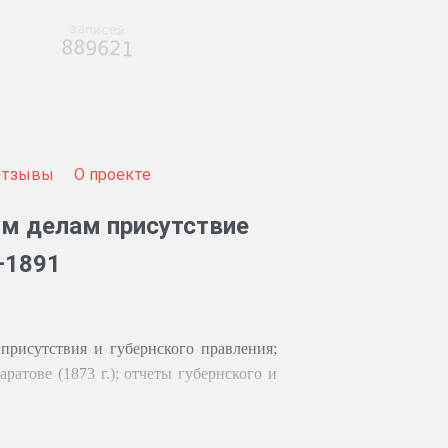
записей
889621
Отзывы
О проекте
им делам присутствие
–1891
присутствия и губернского правления;
ратове (1873 г.); отчеты губернского и
ые договоры; владенные записи, акты и