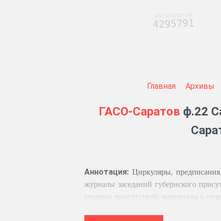
заголовков
4295791
Главная
Архивы
ГАСО-Саратов
ф.22 С
Сара
Аннотация:
Циркуляры, предписания
журналы заседаний губернского присутс
уездных присутствий; материалы к отч
Уставные грамоты, алфавит уставных г