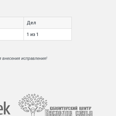
Дел
1 из 1
я внесения исправления!