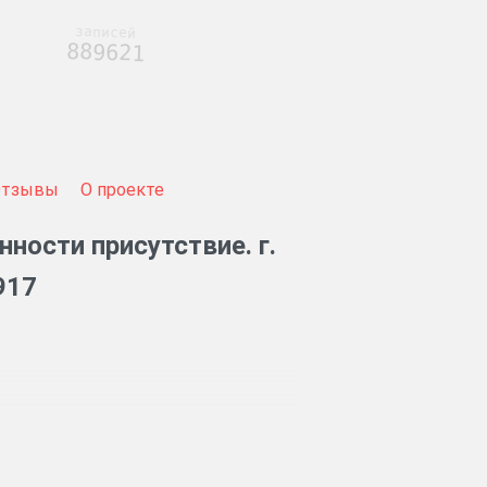
записей
889621
Отзывы
О проекте
ности присутствие. г.
917