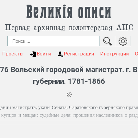
Великія описи
Первая архивная волонтерская АИС
Проекты
Войти
Регистрация
Инструкции
76 Вольский городовой магистрат. г. 
губернии. 1781-1866
ний магистрата, указы Сената, Саратовского губернского правле
 купцов и мещан; судебные дела; прошения наследников о разд