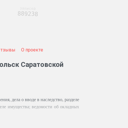
записей
889238
Отзывы
О проекте
Вольск Саратовской
ния, дела о вводе в наследство, разделе
еле имущества; ведомости об окладных