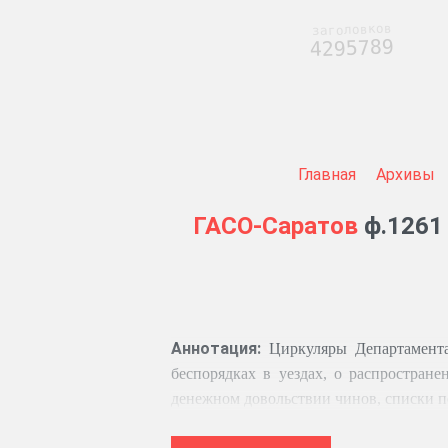
заголовков
4295789
Главная
Архивы
ГАСО-Саратов
ф.1261 
Аннотация:
Циркуляры Департамента
беспорядках в уездах, о распростран
денежном довольствии чинов, списки 