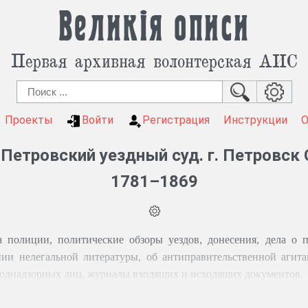
Великія описи
Первая архивная волонтерская АИС
Проекты
Войти
Регистрация
Инструкции
Петровский уездный суд. г. Петровск 
1781–1869
 полиции, политические обзоры уездов, донесения, дела о п
ении нелегальной литературы, об антиправительственной агита
поднадзорных лиц, журналы входящих и исходящих документов.