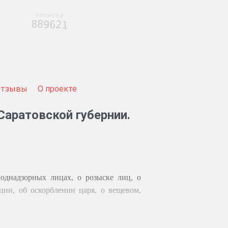
записей
889621
Отзывы
О проекте
Саратовской губернии.
однадзорных лицах, о розыске лиц, о
ции, об оскорблении царя, о вещевом,