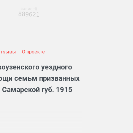
записей
889621
Отзывы
О проекте
оузенского уездного
мощи семьм призванных
 Самарской губ. 1915