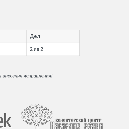
Дел
2 из 2
я внесения исправления!