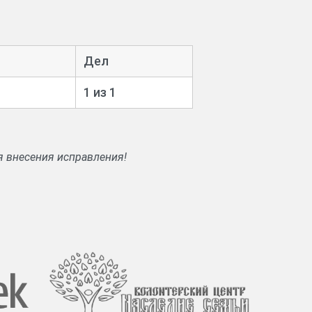
Дел
1 из 1
я внесения исправления!