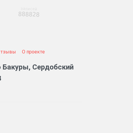
записей
888828
Отзывы
О проекте
о Бакуры, Сердобский
8