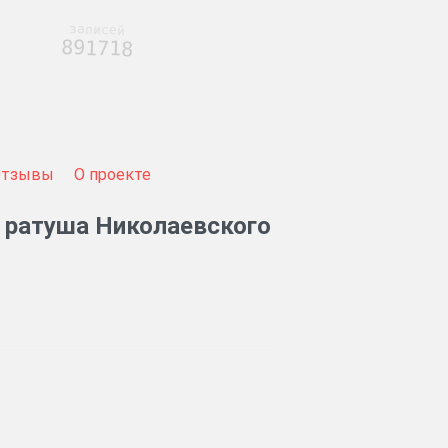
записей
891718
Отзывы
О проекте
я ратуша Николаевского