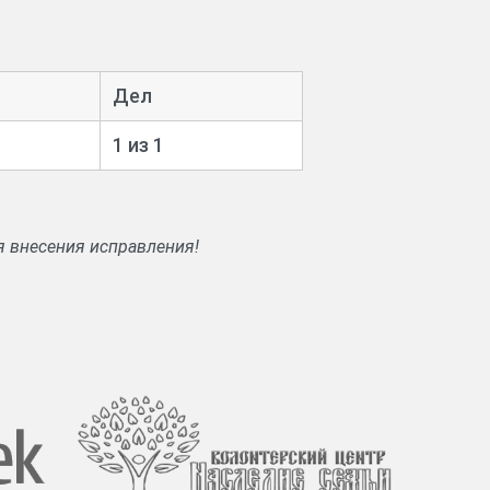
Дел
1 из 1
я внесения исправления!