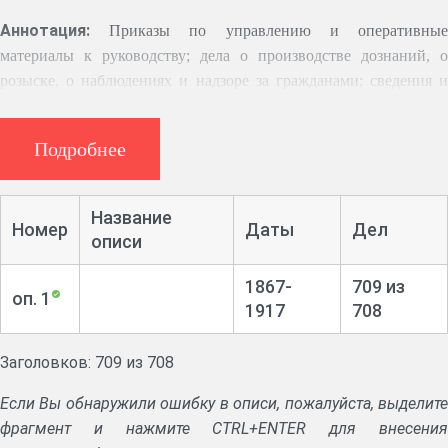
Аннотация:
Приказы по управлению и оперативны
материалы к руководству; дела о производстве дознаний, о
розыске, о наблюдениях и надзоре за гражданами; сведения и
справки о лицах, находящихся под надзором полиции;
приходно-расходные книги; журналы входящих и исходящих
Подробнее
бумаг; сведения о денежном и вещевом довольствии по
снабжению служащих, описи дел.
Название
Номер
Даты
Дел
описи
1867-
709 из
оп. 1
1917
708
Заголовков: 709 из 708
Если Вы обнаружили ошибку в описи, пожалуйста, выделите
фрагмент и нажмите CTRL+ENTER для внесения