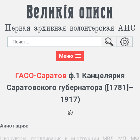
Великія описи
Первая архивная волонтерская АИС
Меню
ГАСО-Саратов
ф.1 Канцелярия
Саратовского губернатора ([1781]–
1917)
Аннотация:
Циркуляры, предписания и инструкции МВД, МП, МФ,