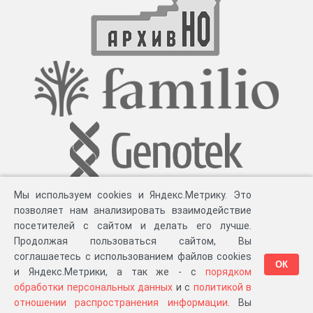
Мы используем cookies и Яндекс.Метрику. Это
позволяет нам анализировать взаимодействие
посетителей с сайтом и делать его лучше.
Продолжая пользоваться сайтом, Вы
соглашаетесь с использованием файлов cookies
ОК
и Яндекс.Метрики, а так же - с
порядком
обработки персональных данных
и с
политикой в
Разработка компании «
Великіе предки
», 2023-2026 гг.
Блог
.
Суть проекта
.
отношении распространения информации
. Вы
Персональные данные
.
Распространение информации
.
ЧаВО
.
Сборка 111.37