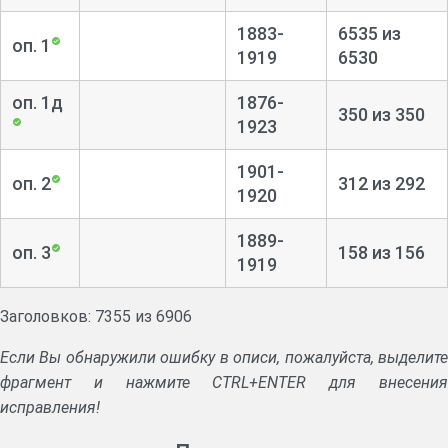
1883-
6535 из
оп. 1
1919
6530
оп. 1д
1876-
350 из 350
1923
1901-
оп. 2
312 из 292
1920
1889-
оп. 3
158 из 156
1919
Заголовков: 7355 из 6906
Если Вы обнаружили ошибку в описи, пожалуйста, выделите
фрагмент и нажмите CTRL+ENTER для внесения
исправления!