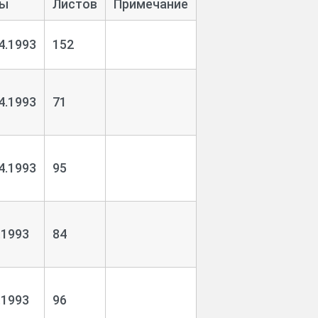
ы
Листов
Примечание
4.1993
152
4.1993
71
4.1993
95
.1993
84
.1993
96