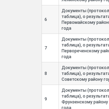
Документы (протоколы
таблица), о результа
6
Первомайскому району
года
Документы (протоколы
таблица), о результа
7
Первореченскому райо
года
Документы (протоколы
8
таблица), о результа
Советскому району го
Документы (протоколы
таблица), о результа
9
Фрунзенскому району 
года