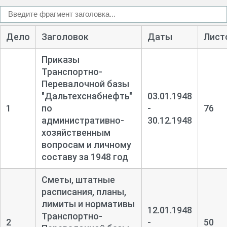
Дело
Заголовок
Даты
Лист
Приказы
Транспортно-
Перевалочной базы
"Дальтехснабнефть"
03.01.1948
1
по
-
76
административно-
30.12.1948
хозяйственным
вопросам и личному
составу за 1948 год
Сметы, штатные
расписания, планы,
лимиты и нормативы
12.01.1948
Транспортно-
2
-
50