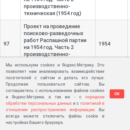
производственно-
техническая (1954 год)
Проект на проведение
поисково-
разведочных
работ Распашной партии
97
1954
на 1954 год. Часть 2
производственно-
техническая (1954 год)
Мы используем cookies и Яндекс.Метрику. Это
позволяет нам анализировать взаимодействие
Проект на проведение
посетителей с сайтом и делать его лучше.
поисково-
разведочных
Продолжая пользоваться сайтом, Вы
работ Валинкуйской
соглашаетесь с использованием файлов cookies
98
1954
ОК
партии на 1954 год. Часть
и Яндекс.Метрики, а так же - с
порядком
2 производственно-
обработки персональных данных
и с
политикой в
техническая (1954 год)
отношении распространения информации
. Вы
всегда можете отключить файлы cookie в
Проект на проведение
настройках Вашего браузера.
поисково-
разведочных