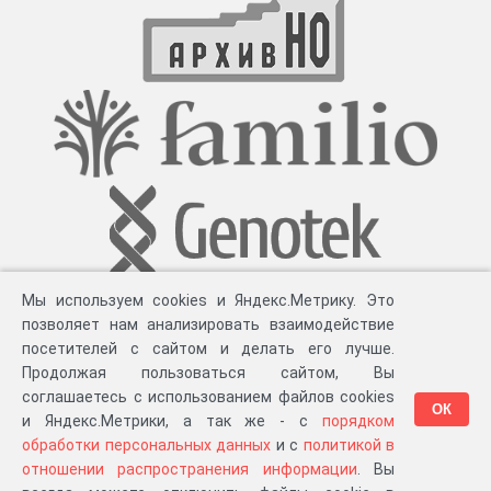
Мы используем cookies и Яндекс.Метрику. Это
позволяет нам анализировать взаимодействие
посетителей с сайтом и делать его лучше.
Продолжая пользоваться сайтом, Вы
соглашаетесь с использованием файлов cookies
ОК
и Яндекс.Метрики, а так же - с
порядком
обработки персональных данных
и с
политикой в
Разработка компании «
Великіе предки
», 2023-2026 гг.
Блог
.
Суть проекта
.
отношении распространения информации
. Вы
Персональные данные
.
Распространение информации
.
ЧаВО
.
Сборка 111.35