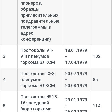
пионеров,
образцы
пригласительных,
поздравительные
телеграммы в
адрес
конференции)
Протоколы VII-
18.01.1979
3
VIII пленумов
-
102
горкома ВЛКСМ
17.04.1979
Протоколы IX-
X
20.07.1979
4
пленумов
-
85
горкома ВЛКСМ
20.08.1979
Протоколы № 15-
29.01.1979
16 заседаний
5
-
114
бюро горкома
26.02.1979