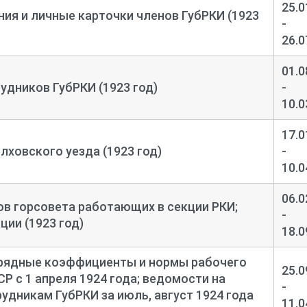
25.0
ия и личные карточки членов ГубРКИ (1923
-
26.0
01.0
удников ГубРКИ (1923 год)
-
10.0
17.0
лховского уезда (1923 год)
-
10.0
06.0
ов горсовета работающих в секции РКИ;
-
ции (1923 год)
18.0
зрядные коэффициенты и нормы рабочего
25.0
Р с 1 апреля 1924 года; ведомости на
-
удникам ГубРКИ за июль, август 1924 года
11.0