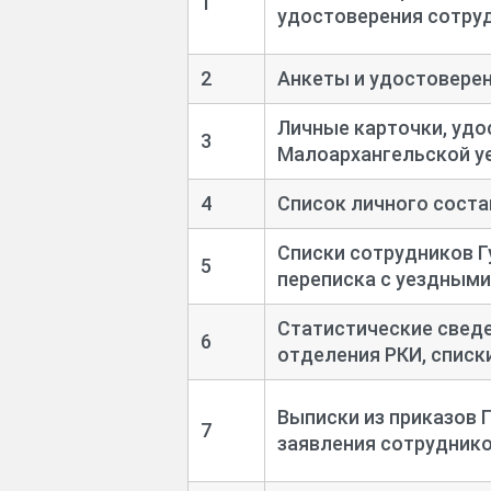
1
удостоверения сотруд
2
Анкеты и удостоверен
Личные карточки, удо
3
Малоархангельской уе
4
Список личного состав
Списки сотрудников Г
5
переписка с уездными 
Статистические свед
6
отделения РКИ, списки
Выписки из приказов 
7
заявления сотруднико