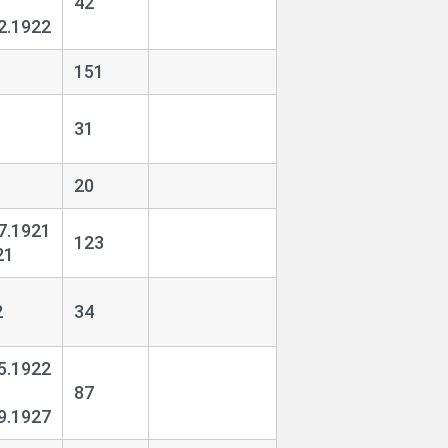
42
2.1922
1
151
1
31
1
20
7.1921
123
21
2
34
5.1922
87
9.1927