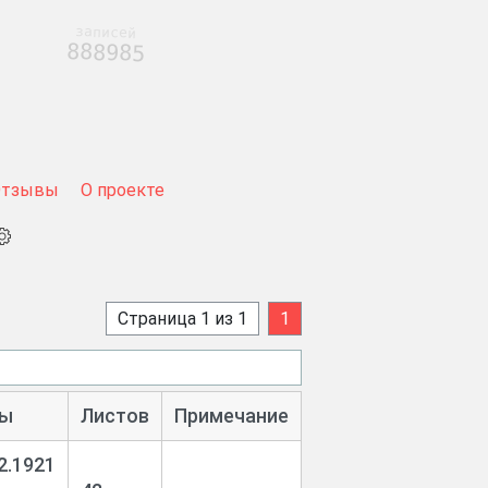
записей
888985
Отзывы
О проекте
Страница 1 из 1
1
ы
Листов
Примечание
2.1921