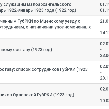
ту служащим малоархангельского
01.1
арь 1922-
январь 1923 года (1922 год)
01.1
ченным ГубРКИ по Мценскому уезду о
21.0
отрудникам, о назначении уполномоченных
-
14.1
02.0
ному составу (1923 год)
-
28.0
02.0
оставу; список сотрудников ГубРКИ (1923
-
28.1
02.0
иков Орловской ГубРКИ (1923 год)
-
10.0