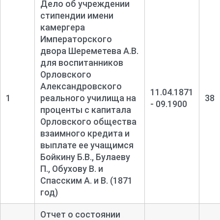
Дело об учреждении
стипендии имени
камергера
Императорского
двора Шереметева А.В.
для воспитанников
Орловского
Александровского
11.04.1871
1
реального училища на
38
- 09.1900
проценты с капитала
Орловского общества
взаимного кредита и
выплате ее учащимся
Бойкину Б.В., Булаеву
П., Обухову В. и
Спасским А. и В. (1871
год)
Отчет о состоянии