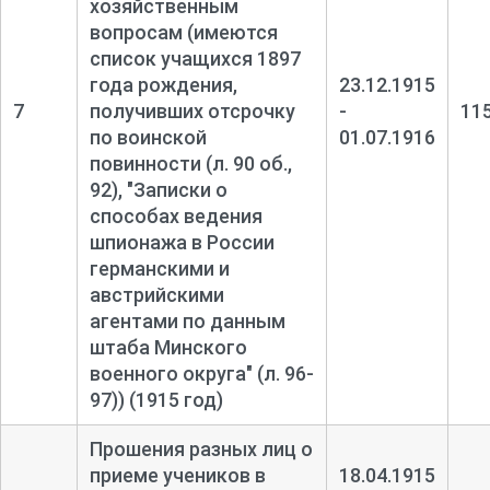
хозяйственным
вопросам (имеются
список учащихся 1897
года рождения,
23.12.1915
7
получивших отсрочку
-
11
по воинской
01.07.1916
повинности (л. 90 об.,
92), "Записки о
способах ведения
шпионажа в России
германскими и
австрийскими
агентами по данным
штаба Минского
военного округа" (л. 96-
97)) (1915 год)
Прошения разных лиц о
приеме учеников в
18.04.1915