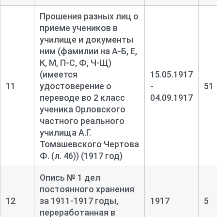
Прошения разных лиц о
приеме учеников в
училище и документы
ним (фамилии на А-
Б, Е,
К, М, П-
С, Ф, Ч-
Щ)
(имеется
15.05.1917
11
удостоверение о
-
51
переводе во 2 класс
04.09.1917
ученика Орловского
частного реального
училища А.Г.
Томашевского Чертова
Ф. (л. 46)) (1917 год)
Опись № 1 дел
постоянного хранения
12
за 1911-
1917 годы,
1917
5
переработанная в