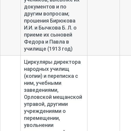
документов и по
другим вопросам;
прошения Бирюкова
И.И. и Бычкова Б. Л. о
приеме их сыновей
Федора и Павла в
училище (1913 год)
Циркуляры директора
народных училищ
(копии) и переписка с
ним, учебными
заведениями,
Орловской мещанской
управой, другими
учреждениями о
перемещении,
увольнении