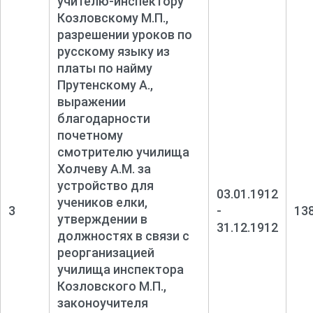
учителю-
инспектору
Козловскому М.П.,
разрешении уроков по
русскому языку из
платы по найму
Прутенскому А.,
выражении
благодарности
почетному
смотрителю училища
Холчеву А.М. за
устройство для
03.01.1912
учеников елки,
3
-
13
утверждении в
31.12.1912
должностях в связи с
реорганизацией
училища инспектора
Козловского М.П.,
законоучителя