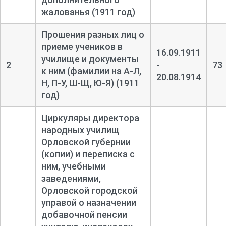
жалованья (1911 год)
Прошения разных лиц о
приеме учеников в
16.09.1911
училище и документы
2
-
73
к ним (фамилии на А-
Л,
20.08.1914
Н, П-
У, Ш-
Щ, Ю-
Я) (1911
год)
Циркуляры директора
народных училищ
Орловской губернии
(копии) и переписка с
ним, учебными
заведениями,
Орловской городской
управой о назначении
добавочной пенсии