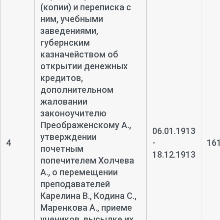
(копии) и переписка с
ним, учебными
заведениями,
губернским
казначейством об
открытии денежных
кредитов,
дополнительном
жаловании
законоучителю
Преображенскому А.,
06.01.1913
утверждении
4
-
16
почетным
18.12.1913
попечителем Холчева
А., о перемещении
преподавателей
Карелина В., Кодина С.,
Маренкова А., приеме
учеников, высылке их