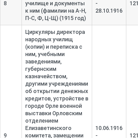
8
училище и документы
-
12
к ним (фамилии на А-
Н,
28.10.1916
П-
С, Ф, Ц-
Щ) (1915 год)
Циркуляры директора
народных училищ
(копии) и переписка с
ним, учебными
заведениями,
губернским
казначейством,
другими учреждениями
об открытии денежных
кредитов, устройстве в
городе Орле военной
выставки Орловским
отделением
Елизаветинского
10.06.1916
9
комитета, замещении
-
12