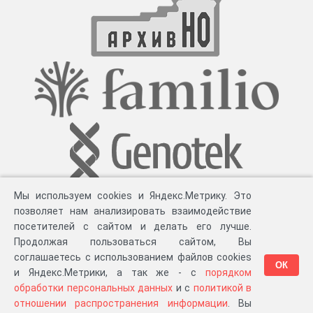
Мы используем cookies и Яндекс.Метрику. Это
позволяет нам анализировать взаимодействие
посетителей с сайтом и делать его лучше.
Продолжая пользоваться сайтом, Вы
соглашаетесь с использованием файлов cookies
ОК
и Яндекс.Метрики, а так же - с
порядком
обработки персональных данных
и с
политикой в
Разработка компании «
Великіе предки
», 2023-2026 гг.
Блог
.
Суть проекта
.
отношении распространения информации
. Вы
Персональные данные
.
Распространение информации
.
ЧаВО
.
Сборка 111.35