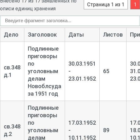
Внесено 17 из 17 заявленных по
Страница 1 из 1
1
описи единиц хранения
Дело
Заголовок
Даты
Листов
При
Подлинные
приговоры
по
30.03.1951
30.
св.348
уголовным
-
65
31.
д.1
делам
23.01.1952
23.
Новоблсуда
за 1951 год
Подлинные
приговоры
по
17.03.1952
17.
св.348
уголовным
-
89
18.
д.2
делам
10.11.1952
10.