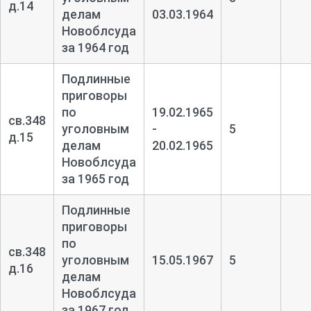
д.14
делам
03.03.1964
Новоблсуда
за 1964 год
Подлинные
приговоры
по
19.02.1965
св.348
уголовным
-
5
д.15
делам
20.02.1965
Новоблсуда
за 1965 год
Подлинные
приговоры
по
св.348
уголовным
15.05.1967
5
д.16
делам
Новоблсуда
за 1967 год