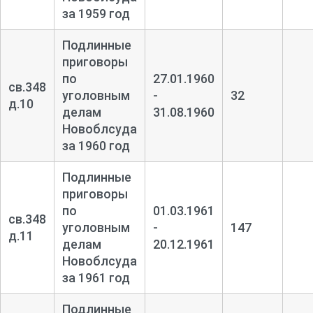
за 1959 год
Подлинные
приговоры
по
27.01.1960
св.348
уголовным
-
32
д.10
делам
31.08.1960
Новоблсуда
за 1960 год
Подлинные
приговоры
по
01.03.1961
св.348
уголовным
-
147
д.11
делам
20.12.1961
Новоблсуда
за 1961 год
Подлинные