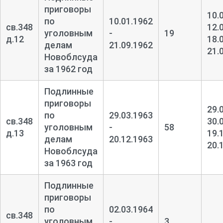
приговоры
10.
по
10.01.1962
св.348
12.
уголовным
-
19
д.12
18.
делам
21.09.1962
21.
Новоблсуда
за 1962 год
Подлинные
приговоры
29.
по
29.03.1963
св.348
30.
уголовным
-
58
д.13
19.
делам
20.12.1963
20.
Новоблсуда
за 1963 год
Подлинные
приговоры
по
02.03.1964
св.348
уголовным
-
3