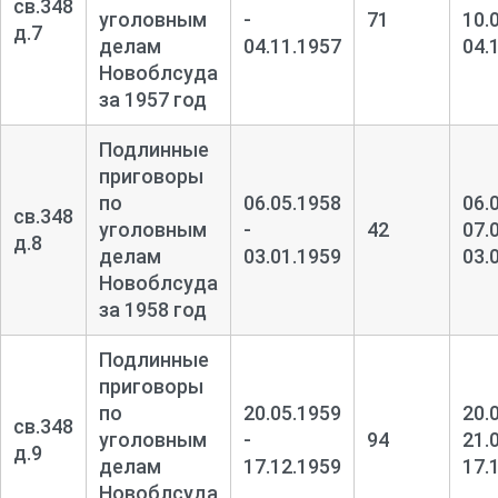
св.348
уголовным
-
71
10.
д.7
делам
04.11.1957
04.
Новоблсуда
за 1957 год
Подлинные
приговоры
по
06.05.1958
06.
св.348
уголовным
-
42
07.
д.8
делам
03.01.1959
03.
Новоблсуда
за 1958 год
Подлинные
приговоры
по
20.05.1959
20.
св.348
уголовным
-
94
21.
д.9
делам
17.12.1959
17.
Новоблсуда