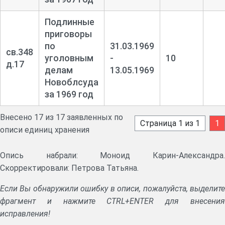
Подлинные
приговоры
по
31.03.1969
св.348
уголовным
-
10
д.17
делам
13.05.1969
Новоблсуда
за 1969 год
Внесено 17 из 17 заявленных по
Страница 1 из 1
1
описи единиц хранения
Опись набрали: Моноид Карин-Александра.
Скорректировали: Петрова Татьяна.
Если Вы обнаружили ошибку в описи, пожалуйста, выделите
фрагмент и нажмите CTRL+ENTER для внесения
исправления!