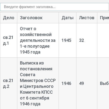
Дело
Заголовок
Даты
Листов
При
Отчет о
хозяйственной
св.21
деятельности за
1945
32
д.1
1-
е полугодие
1945 года
Выписка из
постановления
Совета
св.21
Министров СССР
1946
49
Выб
д.2
и Центрального
Комитета КПСС
от 6 сентября
1946 года