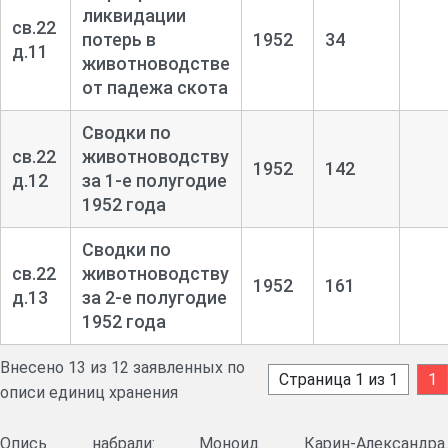
ликвидации
св.22
потерь в
1952
34
д.11
животноводстве
от падежа скота
Сводки по
св.22
животноводству
1952
142
д.12
за 1-
е полугодие
1952 года
Сводки по
св.22
животноводству
1952
161
д.13
за 2-
е полугодие
1952 года
Внесено 13 из 12 заявленных по
Страница 1 из 1
1
описи единиц хранения
Опись набрали: Моноид Карин-Александра.