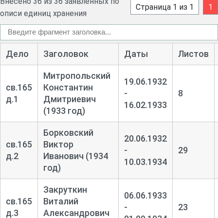
Внесено 36 из 36 заявленных по
Страница 1 из 1
1
описи единиц хранения
Дело
Заголовок
Даты
Листов
Митропольский
19.06.1932
св.165
Константин
-
8
д.1
Дмитриевич
16.02.1933
(1933 год)
Борковский
20.06.1932
св.165
Виктор
-
29
д.2
Иванович (1934
10.03.1934
год)
Закруткин
06.06.1933
св.165
Виталий
-
23
д.3
Александрович