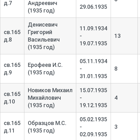
д.7
Андреевич
29.06.1935
(1935 год)
Денисевич
11.09.1934
св.165
Григорий
-
13
д.8
Васильевич
19.07.1935
(1935 год)
05.11.1934
св.165
Ерофеев И.С.
-
8
д.9
(1935 год)
31.01.1935
Новиков Михаил
15.07.1935
св.165
Михайлович
-
4
д.10
(1935 год)
19.12.1935
05.02.1935
св.165
Образцов М.С.
-
3
д.11
(1935 год)
02.09.1935