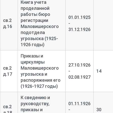
Книга учета
проделанной
работы бюро
01.01.1925
св.2
регистрации
-
д.16
Маловишерского
31.12.1926
подотдела
угрозыска (1925-
1926 годы)
Приказы и
циркуляры
27.10.1926
св.2
Маловишерского
-
14
д.17
угрозыска и
02.08.1927
распоряжения его
(1926-1927 годы)
К сведению и
руководству,
01.11.1926
св.2
приказы и
-
30
д.18