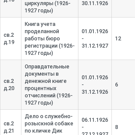
циркуляры (1926-
30.11.1926
1927 годы)
Книга учета
проделанной
01.01.1926
св.2
работы бюро
-
12
д.19
регистрации (1926-
31.12.1927
1927 годы)
Оправдательные
документы в
01.01.1926
св.2
денежной книге
-
6
д.20
процентных
31.12.1926
отчислений (1926-
1927 годы)
Дело о служебно-
06.11.1926
св.2
розыскной собаке
-
8
д.21
по кличке Дик
27.12.1927