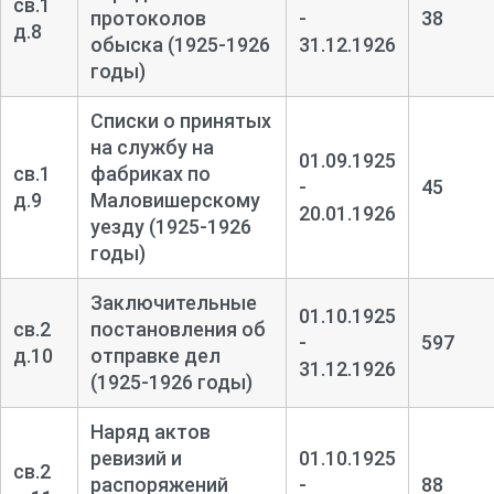
св.1
протоколов
-
38
д.8
обыска (1925-1926
31.12.1926
годы)
Списки о принятых
на службу на
01.09.1925
св.1
фабриках по
-
45
д.9
Маловишерскому
20.01.1926
уезду (1925-1926
годы)
Заключительные
01.10.1925
св.2
постановления об
-
597
д.10
отправке дел
31.12.1926
(1925-1926 годы)
Наряд актов
ревизий и
01.10.1925
св.2
распоряжений
-
88