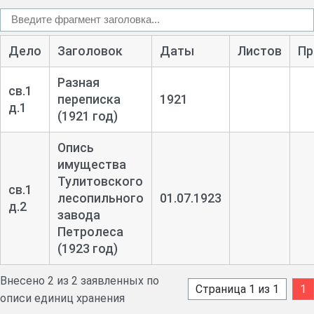
Дело
Заголовок
Даты
Листов
Пр
Разная
св.1
переписка
1921
д.1
(1921 год)
Опись
имущества
Тулитовского
св.1
лесопильного
01.07.1923
д.2
завода
Петролеса
(1923 год)
Внесено 2 из 2 заявленных по
Страница 1 из 1
1
описи единиц хранения