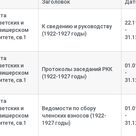
Заголовок
Дат
ета
етских и
22.1
К сведению и руководству
овишерском
-
(1922-1927 годы)
тете, св.1
31.1
ета
етских и
01.0
Протоколы заседаний РКК
овишерском
-
(1922-1927 годы)
тете, св.1
31.1
ета
етских и
Ведомости по сбору
01.0
овишерском
членских взносов (1922-
-
тете, св.1
1927 годы)
31.1