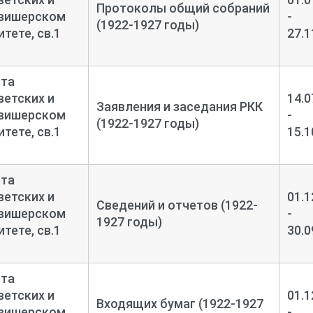
Протоколы общий собраний
овишерском
-
(1922-1927 годы)
тете, св.1
27.1
ета
етских и
14.0
Заявления и заседания РКК
овишерском
-
(1922-1927 годы)
тете, св.1
15.1
ета
етских и
01.1
Сведений и отчетов (1922-
овишерском
-
1927 годы)
тете, св.1
30.0
ета
етских и
01.1
Входящих бумаг (1922-1927
овишерском
-