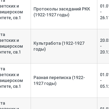
ета
етских и
01.0
Протоколы заседаний РКК
овишерском
-
(1922-1927 годы)
тете, св.1
26.1
ета
етских и
20.0
Культработа (1922-1927
овишерском
-
годы)
тете, св.1
20.1
ета
етских и
01.0
Разная переписка (1922-
овишерском
-
1927 годы)
тете, св.1
05.1
ета
етских и
01.0