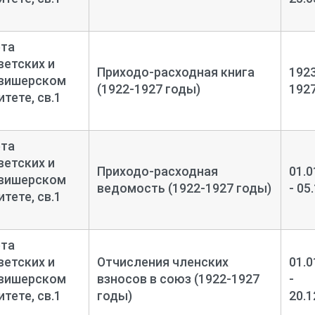
ета
етских и
Приходо-
расходная книга
1923
овишерском
(1922-1927 годы)
192
тете, св.1
ета
етских и
Приходо-
расходная
01.0
овишерском
ведомость (1922-1927 годы)
- 05
тете, св.1
ета
етских и
Отчисления членских
01.0
овишерском
взносов в союз (1922-1927
-
тете, св.1
годы)
20.1