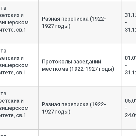
ета
етских и
31.1
Разная переписка (1922-
овишерском
-
1927 годы)
тете, св.1
31.1
ета
етских и
01.0
Протоколы заседаний
овишерском
-
месткома (1922-1927 годы)
тете, св.1
31.1
ета
етских и
05.0
Разная переписка (1922-
овишерском
-
1927 годы)
тете, св.1
24.0