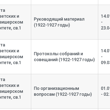
ета
етских и
14.0
Руководящий материал
овишерском
-
(1922-1927 годы)
тете, св.1
23.0
ета
етских и
14.0
Протоколы собраний и
овишерском
-
совещаний (1922-1927 годы)
тете, св.1
09.0
ета
етских и
По организационным
01.0
овишерском
вопросам (1922-1927 годы)
- 02
тете, св.1