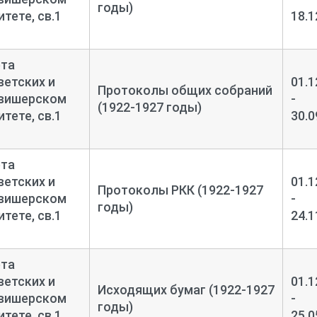
годы)
тете, св.1
18.1
ета
етских и
01.1
Протоколы общих собраний
овишерском
-
(1922-1927 годы)
тете, св.1
30.0
ета
етских и
01.1
Протоколы РКК (1922-1927
овишерском
-
годы)
тете, св.1
24.1
ета
етских и
01.1
Исходящих бумаг (1922-1927
овишерском
-
годы)
тете, св.1
25.0