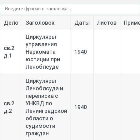
Дело
Заголовок
Даты
Листов
Прим
Циркуляры
управления
св.2
Наркомата
1940
д.1
юстиции при
Леноблсуде
Циркуляры
Леноблсуда и
переписка с
св.2
УНКВД по
1940
д.2
Ленинградской
области о
судимости
граждан