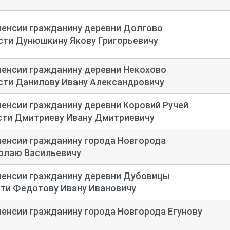
пенсии гражданину деревни Долгово
сти Дунюшкину Якову Григорьевичу
пенсии гражданину деревни Некохово
сти Данилову Ивану Александровичу
пенсии гражданину деревни Коровий Ручей
сти Дмитриеву Ивану Дмитриевичу
пенсии гражданину города Новгорода
олаю Васильевичу
пенсии гражданину деревни Дубовицы
ти Федотову Ивану Ивановичу
пенсии гражданину города Новгорода Егунову