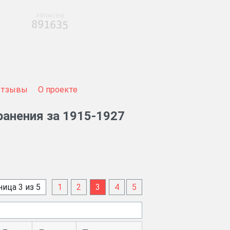
записей
891635
Отзывы
О проекте
ранения за 1915-1927
ица 3 из 5
1
2
3
4
5