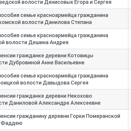
едской волости Денисовых Егора и Сергея
пособия семье красноармейца гражданина
акомской волости Данилова Степана
пособия семье красноармейца гражданина
ой волости Дешина Андрея
пенсии гражданке деревни Котовицы
сти Дубровиной Анне Васильевне
пособия семье красноармейца гражданина
роицкой волости Давыдова Сергея
пенсии гражданке деревни Некохово
сти Даниловой Александре Алексеевне
пенсии гражданину деревни Горки Померанской
у Фаддею