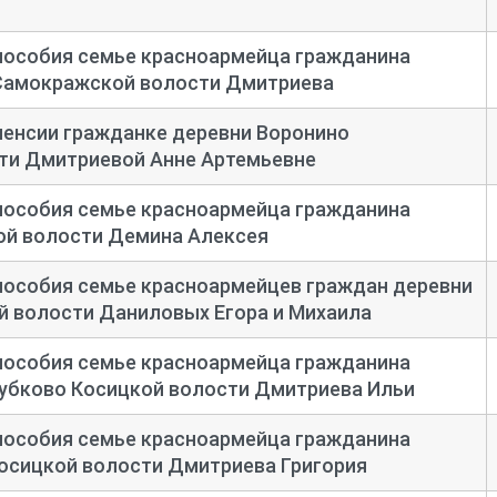
пособия семье красноармейца гражданина
Самокражской волости Дмитриева
пенсии гражданке деревни Воронино
ти Дмитриевой Анне Артемьевне
пособия семье красноармейца гражданина
ой волости Демина Алексея
пособия семье красноармейцев граждан деревни
й волости Даниловых Егора и Михаила
пособия семье красноармейца гражданина
лубково Косицкой волости Дмитриева Ильи
пособия семье красноармейца гражданина
осицкой волости Дмитриева Григория