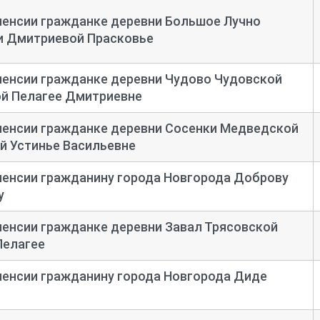
пенсии гражданке деревни Большое Лучно
и Дмитриевой Прасковье
пенсии гражданке деревни Чудово Чудовской
й Пелагее Дмитриевне
пенсии гражданке деревни Сосенки Медведской
й Устинье Васильевне
пенсии гражданину города Новгорода Доброву
у
пенсии гражданке деревни Завал Трясовской
Пелагее
пенсии гражданину города Новгорода Диде