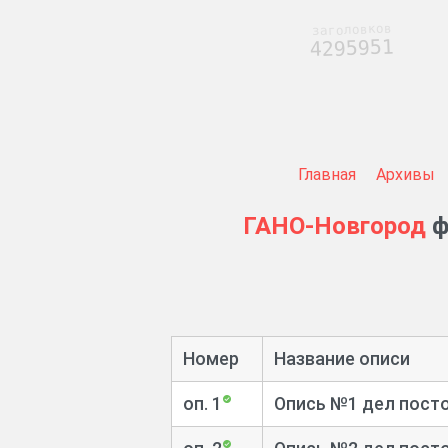
заголовков
4295951
Главная
Архивы
ГАНО-Новгород
ф
Номер
Название описи
оп. 1
Опись №1 дел постоя