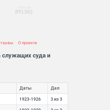
записей
891302
Отзывы
О проекте
 служащих суда и
Даты
Дел
1923-1926
3 из 3