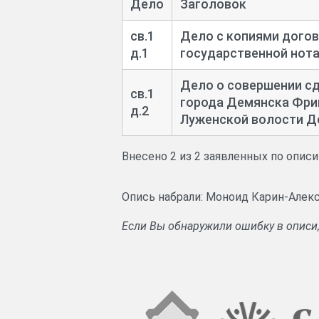
Дело
Заголовок
св.1
Дело с копиями догов
д.1
государственной нота
Дело о совершении сд
св.1
города Демянска Фрик
д.2
Луженской волости Де
Внесено 2 из 2 заявленных по опис
Опись набрали: Моноид Карин-Алекс
Если Вы обнаружили ошибку в описи