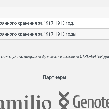
бря 1917 г. постановления об отстранении его от должно
городский губисполком избрал на должность губернского 
 свои действия перед Новгородским губернским Советом р
янного хранения за 1917-1918 год.
янного хранения за 1917-1918 годы.
, пожалуйста, выделите фрагмент и нажмите CTRL+ENTER дл
Партнеры