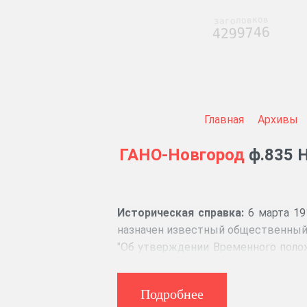
заголовков
4299746
Главная
Архивы
ГАНО-Новгород
ф.835 Н
Историческая справка:
6 марта 19
назначен известный общественный 
"Об утверждении Временного положе
Осуществлял надзор за точным 
правительства, деятельностью г
Подробнее
Совета рабочих, солдатских и кре