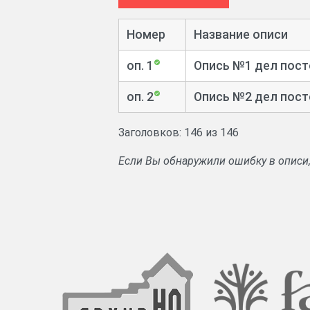
Новгородским губисполкомом 23 ноя
Номер
Название описи
После отставки А.А. Булатова, Нов
Ф.И. Окинчица, ответственного за
оп. 1
Опись №1 дел посто
депутатов.
оп. 2
Опись №2 дел посто
Заголовков: 146 из 146
Если Вы обнаружили ошибку в описи