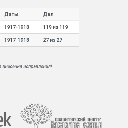
сти.
Даты
Дел
комиссара одного из своих членов -
абочих, солдатских и крестьянских
1917-1918
119 из 119
1917-1918
27 из 27
я внесения исправления!