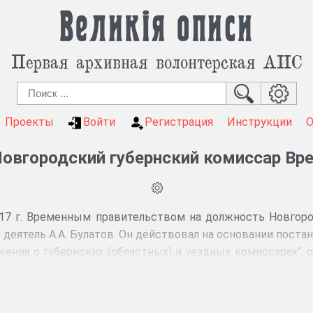
Великія описи
Первая архивная волонтерская АИС
Проекты
Войти
Регистрация
Инструкции
овгородский губернский комиссар Вр
17 г. Временным правительством на должность Новгоро
деятель А.А. Булатов. Он действовал на основании поста
ния о губернских (областных) и уездных комиссарах", о
и повсеместным соблюдением законов, исполнение
убернских и уездных учреждений, исполнением решений
стьянских депутатов политику. Покинул свой пост в ко