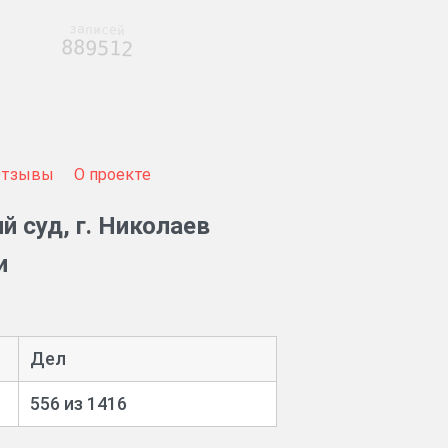
записей
889512
Отзывы
О проекте
 суд, г. Николаев
и
Дел
556 из 1416