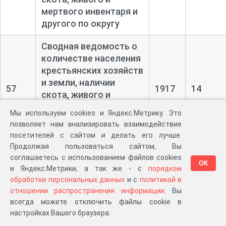
мертвого инвентаря и
другого по округу
Сводная ведомость о
количестве населения
крестьянских хозяйств
и земли, наличии
57
1917
14
скота, живого и
мертвого инвентаря и
Мы используем cookies и Яндекс.Метрику. Это
другого по Ново-
позволяет нам анализировать взаимодействие
Одесскому району
посетителей с сайтом и делать его лучше.
Продолжая пользоваться сайтом, Вы
Ведомость со
соглашаетесь с использованием файлов cookies
ОК
сведениями о наличии
и Яндекс.Метрики, а так же - с
порядком
частновладельческих
обработки персональных данных
и с
политикой в
хозяйств по
отношении распространения информации
. Вы
58
1917
1
Ольгопольской
всегда можете отключить файлы cookie в
волости
настройках Вашего браузера.