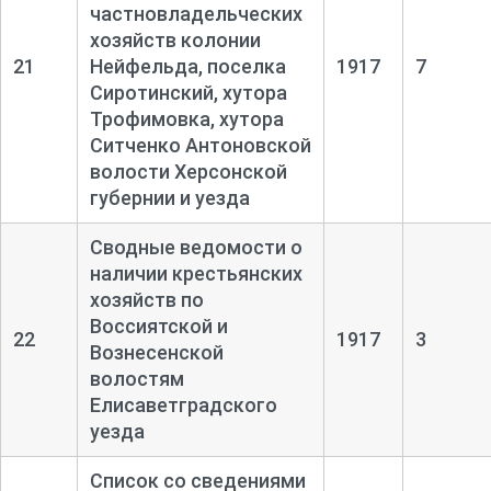
частновладельческих
хозяйств колонии
21
Нейфельда, поселка
1917
7
Сиротинский, хутора
Трофимовка, хутора
Ситченко Антоновской
волости Херсонской
губернии и уезда
Сводные ведомости о
наличии крестьянских
хозяйств по
Воссиятской и
22
1917
3
Вознесенской
волостям
Елисаветградского
уезда
Список со сведениями