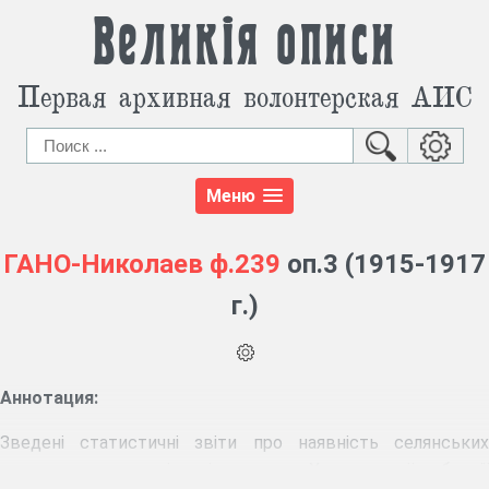
Великія описи
Первая архивная волонтерская АИС
Меню
ГАНО-Николаев
ф.239
оп.3 (1915-1917
г.)
Аннотация:
Зведені статистичні звіти про наявність селянських
господарств у повітах і волостях Херсонської губернії