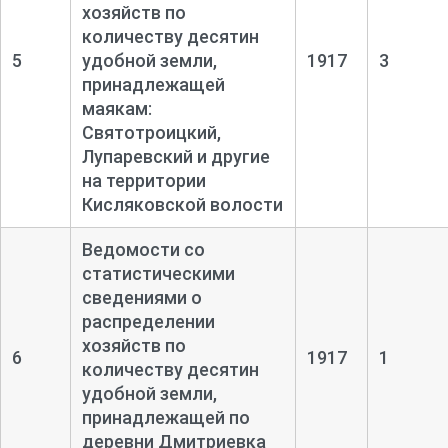
хозяйств по
количеству десятин
5
удобной земли,
1917
3
принадлежащей
маякам:
Святотроицкий,
Лупаревский и другие
на территории
Кисляковской волости
Ведомости со
статистическими
сведениями о
распределении
хозяйств по
6
1917
1
количеству десятин
удобной земли,
принадлежащей по
деревни Дмитриевка