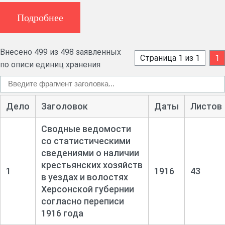
згідно з переписом 1916 року.
Подробнее
Картки суцільного перепису селянських господарств
Херсонського повіту, звіти про посіви та врожайність
сільськогосподарських культур.
Внесено 499 из 498 заявленных
Страница 1 из 1
1
по описи единиц хранения
Дело
Заголовок
Даты
Листов
Сводные ведомости
со статистическими
сведениями о наличии
крестьянских хозяйств
1
1916
43
в уездах и волостях
Херсонской губернии
согласно переписи
1916 года