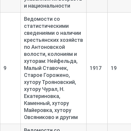
и национальности
Ведомости со
статистическими
сведениями о наличии
крестьянских хозяйств
по Антоновской
волости, колониям и
хуторам: Нейфельда,
9
Малый Ставочек,
1917
19
Старое Горожено,
хутору Трояновский,
хутору Чурал, Н.
Екатериновка,
Каменный, хутору
Майеровка, хутору
Овсяниково и другим
Ведомости со