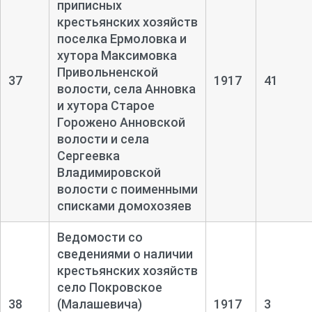
приписных
крестьянских хозяйств
поселка Ермоловка и
хутора Максимовка
Привольненской
37
1917
41
волости, села Анновка
и хутора Старое
Горожено Анновской
волости и села
Сергеевка
Владимировской
волости с поименными
списками домохозяев
Ведомости со
сведениями о наличии
крестьянских хозяйств
село Покровское
38
(Малашевича)
1917
3