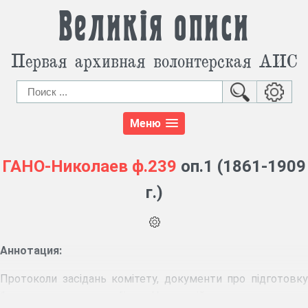
Великія описи
Первая архивная волонтерская АИС
Меню
ГАНО-Николаев
ф.239
оп.1 (1861-1909
г.)
Аннотация:
Протоколи засідань комітету, документи про підготовку
1-го статистичного з’їзду Новоросійського краю в м.