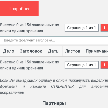
Одеса.
Подробнее
Короткі звіти та огляди діяльності комітету.
Обіжники Центрального статистичного управління та
Внесено 0 из 156 заявленных по
листування з ним про розробку статистичних звітів про
Страница 1 из 1
1
описи единиц хранения
поземельну власність, розподіл угідь, народонаселення,
збір матеріалів для археологічної виставки; відомості про
стародавні городища і кургани.
Дело
Заголовок
Даты
Листов
Примечан
Статистичні звіти про кількість фабрик і заводів, будівель і
споруд; про суднобудівництво та судноплавство, про
Внесено 0 из 156 заявленных по
Страница 1 из 1
1
зовнішню торгівлю Миколаївського порта, кількість
описи единиц хранения
навчальних закладів і учнів в них.
Если Вы обнаружили ошибку в описи, пожалуйста, выделите
Матеріали одноденного перепису населення Миколаєва і
фрагмент и нажмите CTRL+ENTER для внесения
передмість, звіти про рух населення, про ціни на продукти
исправления!
харчування.
Партнеры
Документи про організацію в Миколаєві телеграфного