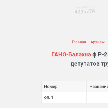
заголовков
4295770
Главная
Архивы
ГАНО-Балахна
ф.Р-2
депутатов тр
Номер
Названи
оп. 1