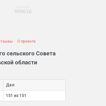
записей
889610
Отзывы
О проекте
го сельского Совета
вской области
Дел
151 из 151