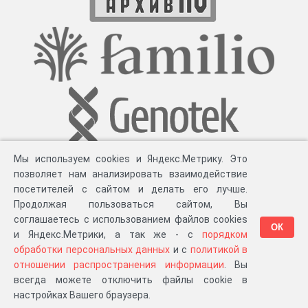
Мы используем cookies и Яндекс.Метрику. Это
позволяет нам анализировать взаимодействие
посетителей с сайтом и делать его лучше.
Продолжая пользоваться сайтом, Вы
соглашаетесь с использованием файлов cookies
ОК
и Яндекс.Метрики, а так же - с
порядком
обработки персональных данных
и с
политикой в
Разработка компании «
Великіе предки
», 2023-2026 гг.
Блог
.
Суть проекта
.
отношении распространения информации
. Вы
Персональные данные
.
Распространение информации
.
ЧаВО
.
Сборка 111.35
всегда можете отключить файлы cookie в
в «Мои документы»
настройках Вашего браузера.
…или в один из ваших проектов: