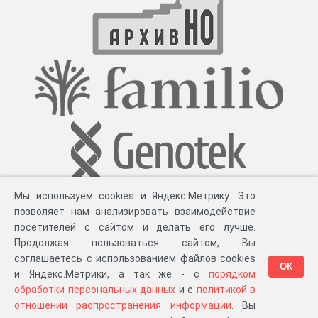
Мы используем cookies и Яндекс.Метрику. Это
позволяет нам анализировать взаимодействие
посетителей с сайтом и делать его лучше.
Продолжая пользоваться сайтом, Вы
соглашаетесь с использованием файлов cookies
ОК
и Яндекс.Метрики, а так же - с
порядком
обработки персональных данных
и с
политикой в
Разработка компании «
Великіе предки
», 2023-2026 гг.
Блог
.
Суть проекта
.
отношении распространения информации
. Вы
Персональные данные
.
Распространение информации
.
ЧаВО
.
Сборка 111.45