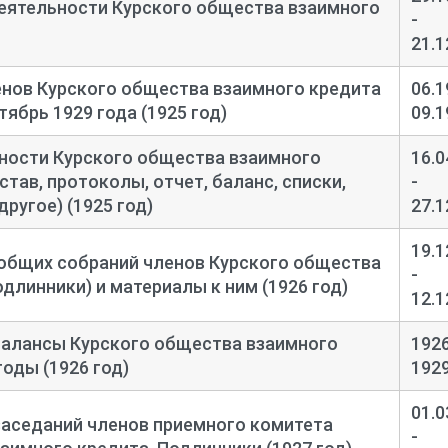
еятельности Курского общества взаимного
-
21.1
енов Курского общества взаимного кредита
06.1
тябрь 1929 года (1925 год)
09.1
ности Курского общества взаимного
16.0
став, протоколы, отчет, баланс, списки,
-
другое) (1925 год)
27.1
19.1
общих собраний членов Курского общества
-
длинники) и материалы к ним (1926 год)
12.1
балансы Курского общества взаимного
1926
годы (1926 год)
192
01.0
заседаний членов приемного комитета
-