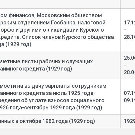
том финансов, Московским обществом
урским отделением Госбанка, налоговой
17.1
горфо и другими о ликвидации Курского
-
редита. Список членов Курского общества
28.1
а (1929 год)
25.0
асчетные листы рабочих и служащих
-
аимного кредита (1929 год)
28.0
мости на выдачу зарплаты сотрудникам
аимного кредита за июль 1925 года-
07.1
сведения об уплате взносов социального
09.1
926 года-
сентябрь 1929 года (1929 год)
нных в октябре 1982 года (1929 год)
192