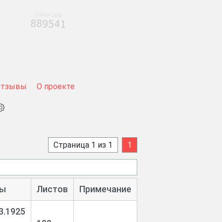
записей
889541
Отзывы
О проекте
Страница 1 из 1
1
ы
Листов
Примечание
3.1925