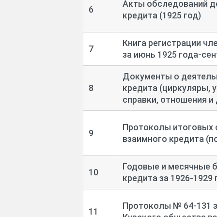
Акты обследований д
6
кредита (1925 год)
Книга регистрации чл
7
за июнь 1925 года-
сен
Документы о деятель
8
кредита (циркуляры, у
справки, отношения и 
Протоколы итоговых 
9
взаимного кредита (по
Годовые и месячные 
10
кредита за 1926-
1929 
Протоколы № 64-
131 
11