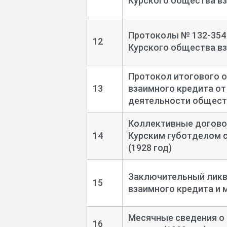
Курского общества вз
Протоколы № 132-
354
12
Курского общества вз
Протокол итогового 
13
взаимного кредита от 
деятельности обществ
Коллективные догово
14
Курским губотделом 
(1928 год)
Заключительный ликв
15
взаимного кредита и м
Месячные сведения о 
16