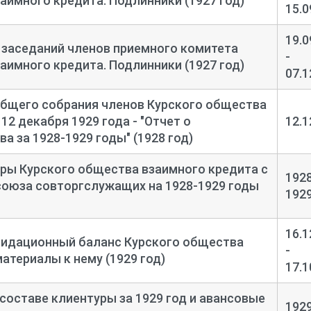
аимного кредита. Подлинники (1927 год)
15.0
19.0
 заседаний членов приемного комитета
-
аимного кредита. Подлинники (1927 год)
07.1
общего собрания членов Курского общества
12 декабря 1929 года - "Отчет о
12.1
а за 1928-
1929 годы" (1928 год)
ры Курского общества взаимного кредита с
1928
союза совторгслужащих на 1928-
1929 годы
192
16.1
идационный баланс Курского общества
-
атериалы к нему (1929 год)
17.1
составе клиентуры за 1929 год и авансовые
192