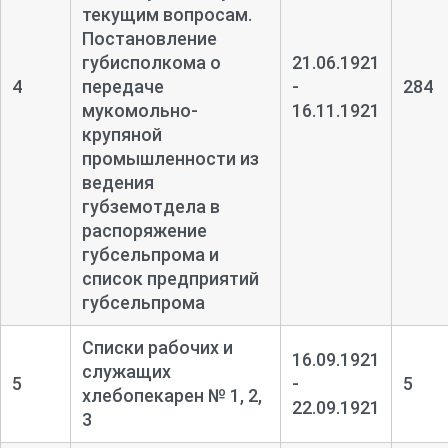
текущим вопросам.
Постановление
губисполкома о
21.06.1921
4
передаче
-
284
мукомольно-
16.11.1921
крупяной
промышленности из
ведения
губземотдела в
распоряжение
губсельпрома и
список предприятий
губсельпрома
Списки рабочих и
16.09.1921
служащих
5
-
5
хлебопекарен № 1, 2,
22.09.1921
3