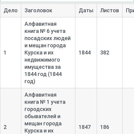
Дело
Заголовок
Даты
Листов
Пр
Алфавитная
книга № 6 учета
посадских людей
и мещан города
1
Курска и их
1844
382
недвижимого
имущества за
1844 год (1844
год)
Алфавитная
книга № 1 учета
городских
обывателей и
мещан города
2
1847
186
Курска и их