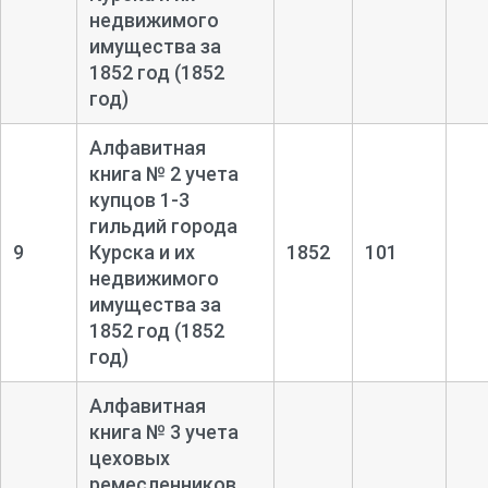
недвижимого
имущества за
1852 год (1852
год)
Алфавитная
книга № 2 учета
купцов 1-
3
гильдий города
9
Курска и их
1852
101
недвижимого
имущества за
1852 год (1852
год)
Алфавитная
книга № 3 учета
цеховых
ремесленников