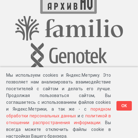
Мы используем cookies и Яндекс.Метрику. Это
позволяет нам анализировать взаимодействие
посетителей с сайтом и делать его лучше.
Продолжая пользоваться сайтом, Вы
соглашаетесь с использованием файлов cookies
ОК
и Яндекс.Метрики, а так же - с
порядком
обработки персональных данных
и с
политикой в
Разработка компании «
Великіе предки
», 2023-2026 гг.
Блог
.
Суть проекта
.
отношении распространения информации
. Вы
Персональные данные
.
Распространение информации
.
ЧаВО
.
Сборка 111.50
всегда можете отключить файлы cookie в
в «Мои документы»
настройках Вашего браузера.