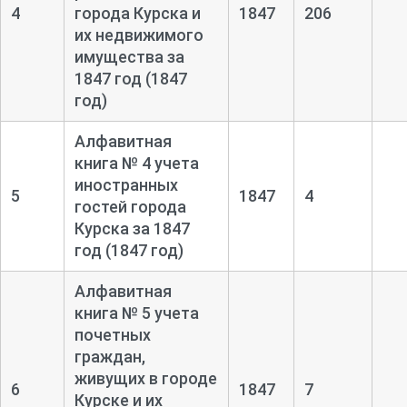
4
города Курска и
1847
206
их недвижимого
имущества за
1847 год (1847
год)
Алфавитная
книга № 4 учета
иностранных
5
1847
4
гостей города
Курска за 1847
год (1847 год)
Алфавитная
книга № 5 учета
почетных
граждан,
живущих в городе
6
1847
7
Курске и их