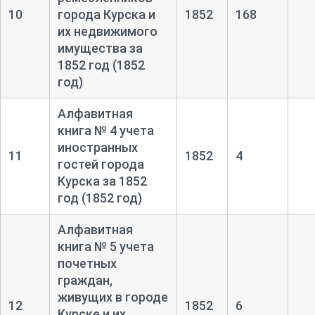
10
города Курска и
1852
168
их недвижимого
имущества за
1852 год (1852
год)
Алфавитная
книга № 4 учета
иностранных
11
1852
4
гостей города
Курска за 1852
год (1852 год)
Алфавитная
книга № 5 учета
почетных
граждан,
живущих в городе
12
1852
6
Курске и их