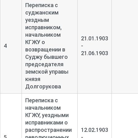
Переписка с
суджанским
уездным
исправником,
начальником
21.01.1903
КГЖУ о
4
-
возвращении в
21.06.1903
Суджу бывшего
председателя
земской управы
князя
Долгорукова
Переписка с
начальником
КГЖУ, уездными
исправниками о
распространении
12.02.1903
5
революционных
-