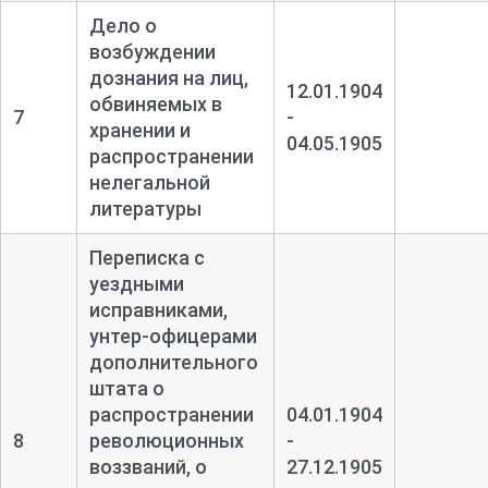
Дело о
возбуждении
дознания на лиц,
12.01.1904
обвиняемых в
7
-
хранении и
04.05.1905
распространении
нелегальной
литературы
Переписка с
уездными
исправниками,
унтер-
офицерами
дополнительного
штата о
распространении
04.01.1904
8
революционных
-
воззваний, о
27.12.1905