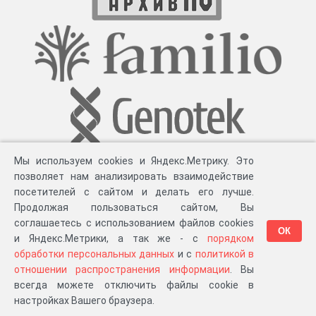
Мы используем cookies и Яндекс.Метрику. Это
позволяет нам анализировать взаимодействие
посетителей с сайтом и делать его лучше.
Продолжая пользоваться сайтом, Вы
соглашаетесь с использованием файлов cookies
ОК
и Яндекс.Метрики, а так же - с
порядком
обработки персональных данных
и с
политикой в
Разработка компании «
Великіе предки
», 2023-2026 гг.
Блог
.
Суть проекта
.
отношении распространения информации
. Вы
Персональные данные
.
Распространение информации
.
ЧаВО
.
Сборка 111.28
всегда можете отключить файлы cookie в
в «Мои документы»
настройках Вашего браузера.
…или в один из ваших проектов: