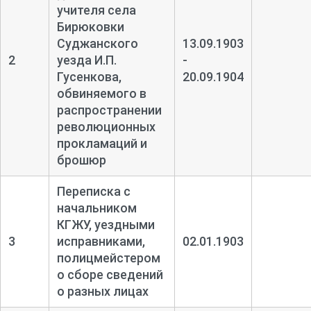
учителя села
Бирюковки
Суджанского
13.09.1903
2
уезда И.П.
-
Гусенкова,
20.09.1904
обвиняемого в
распространении
революционных
прокламаций и
брошюр
Переписка с
начальником
КГЖУ, уездными
3
исправниками,
02.01.1903
полицмейстером
о сборе сведений
о разных лицах