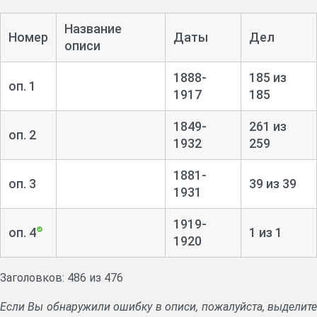
Название
Номер
Даты
Дел
описи
1888-
185 из
оп. 1
1917
185
1849-
261 из
оп. 2
1932
259
1881-
оп. 3
39 из 39
1931
1919-
оп. 4
1 из 1
1920
Заголовков: 486 из 476
Если Вы обнаружили ошибку в описи, пожалуйста, выделите