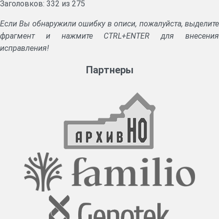
Заголовков: 332 из 275
армии.
Акты проведения ревизий предприятий и организаций.
Если Вы обнаружили ошибку в описи, пожалуйста, выделите
Списки руководящего состава, личного состава сельсоветов.
фрагмент и нажмите CTRL+ENTER для внесения
исправления!
Партнеры