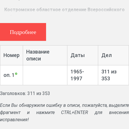
Костромское областное отделение Всероссийского
общества охраны памятников истории и культуры
Р-1099, 353 ед. хр. (1965–1997 гг.)
Подробнее
Директивные письма, решения Центрального совета
Всероссийского общества охраны памятников истории и
Название
культуры, облисполкома.
Номер
Даты
Дел
описи
Документы о создании областного отделения
1965-
311 из
Всероссийского общества охраны памятников истории и
оп. 1
1997
353
культуры.
Протоколы заседаний президиумов и пленумов
Заголовков: 311 из 353
отделений общества, учредительных, отчетно-выборных
Если Вы обнаружили ошибку в описи, пожалуйста, выделите
конференций.
фрагмент и нажмите CTRL+ENTER для внесения
Сметы. Штатные расписания. Планы работы общества.
исправления!
Финпланы. Бухотчеты. Статотчеты.