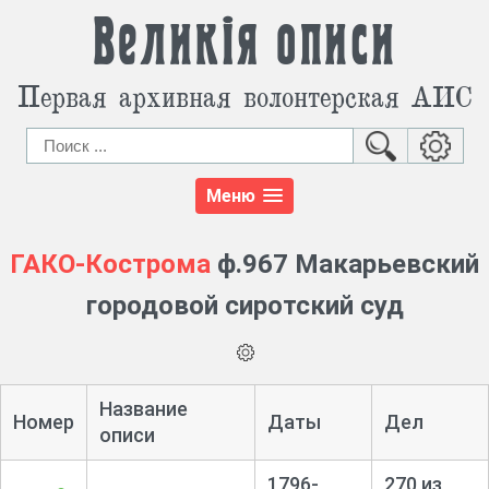
Великія описи
Первая архивная волонтерская АИС
Меню
ГАКО-Кострома
ф.967 Макарьевский
городовой сиротский суд
Название
Номер
Даты
Дел
описи
1796-
270 из