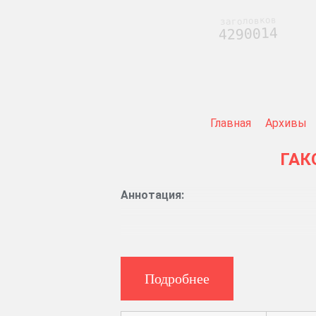
заголовков
4290014
Главная
Архивы
ГАК
Аннотация:
Указы и предписания губернского п
Журналы заседаний суда.
Подробнее
Купчие крепости на имения. Дела об 
Дела уголовного и гражданского с