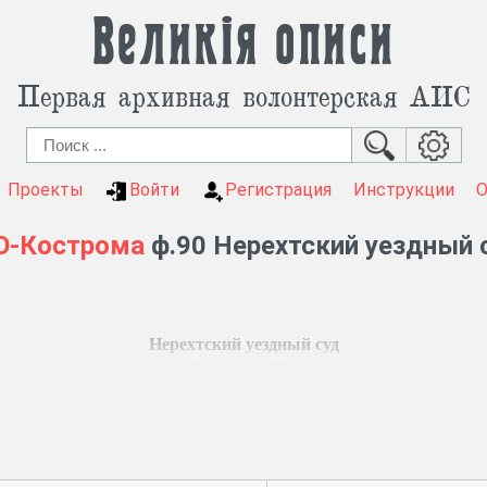
Великія описи
Первая архивная волонтерская АИС
Проекты
Войти
Регистрация
Инструкции
О-Кострома
ф.90 Нерехтский уездный 
Нерехтский уездный суд
Ф. 90, 1117 ед. хр. (1763 – 1869 гг.)
равления и палаты гражданского суда.
имениях, о розыске беглых крестьян, продаже и отпуске креп
удопроизводства.