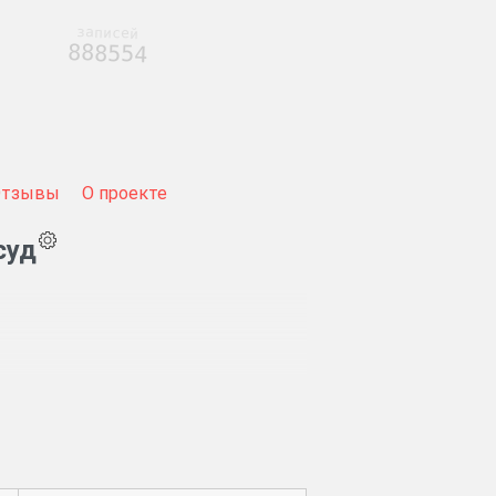
записей
888554
Отзывы
О проекте
суд
остных крестьян на волю.