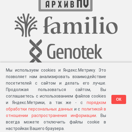
Мы используем cookies и Яндекс.Метрику. Это
позволяет нам анализировать взаимодействие
посетителей с сайтом и делать его лучше.
Продолжая пользоваться сайтом, Вы
соглашаетесь с использованием файлов cookies
ОК
и Яндекс.Метрики, а так же - с
порядком
обработки персональных данных
и с
политикой в
Разработка компании «
Великіе предки
», 2023-2026 гг.
Блог
.
Суть проекта
.
отношении распространения информации
. Вы
Персональные данные
.
Распространение информации
.
ЧаВО
.
Сборка 111.35
всегда можете отключить файлы cookie в
в «Мои документы»
настройках Вашего браузера.