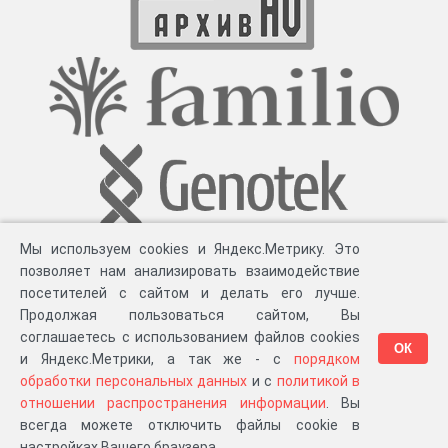
Мы используем cookies и Яндекс.Метрику. Это
позволяет нам анализировать взаимодействие
посетителей с сайтом и делать его лучше.
Продолжая пользоваться сайтом, Вы
соглашаетесь с использованием файлов cookies
ОК
и Яндекс.Метрики, а так же - с
порядком
обработки персональных данных
и с
политикой в
Разработка компании «
Великіе предки
», 2023-2026 гг.
Блог
.
Суть проекта
.
отношении распространения информации
. Вы
Персональные данные
.
Распространение информации
.
ЧаВО
.
Сборка 111.35
всегда можете отключить файлы cookie в
в «Мои документы»
настройках Вашего браузера.